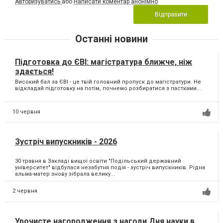
Авторизуватись
або
Написати коментар анонімно
Відправити
Останні новини
Підготовка до ЄВІ: магістратура ближче, ніж
здається!
Високий бал за ЄВІ - це твій головний пропуск до магістратури. Не
відкладай підготовку на потім, почнемо розбиратися з пастками...
10 червня
Зустріч випускників - 2026
30 травня в Закладі вищої освіти "Подільський державний
університет" відбулася незабутня подія - зустріч випускників. Рідна
альма-матер знову зібрала велику...
2 червня
Урочисте нагородження з нагоди Дня науки в