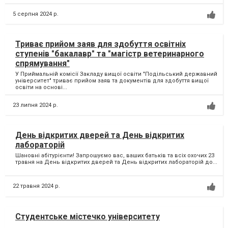
5 серпня 2024 р.
Триває прийом заяв для здобуття освітніх
ступенів "бакалавр" та "магістр ветеринарного
спрямування"
У Приймальній комісії Закладу вищої освіти "Подільський державний
університет" триває прийом заяв та документів для здобуття вищої
освіти на основі...
23 липня 2024 р.
День відкритих дверей та День відкритих
лабораторій
Шановні абітурієнти! Запрошуємо вас, ваших батьків та всіх охочих 23
травня на День відкритих дверей та День відкритих лабораторій до...
22 травня 2024 р.
Студентське містечко університету