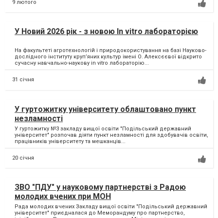
9 лютого
У Новий 2026 рік - з новою In vitro лабораторією
На факультеті агротехнологій і природокористування на базі Науково-
дослідного інституту круп’яних культур імені О. Алексєєвої відкрито
сучасну навчально-наукову in vitro лабораторію...
31 січня
У гуртожитку університету облаштовано пункт
незламності
У гуртожитку №3 закладу вищої освіти "Подільський державний
університет" розпочав діяти пункт незламності для здобувачів освіти,
працівників університету та мешканців...
20 січня
ЗВО "ПДУ" у науковому партнерстві з Радою
молодих вчених при МОН
Рада молодих вчених Закладу вищої освіти "Подільський державний
університет" приєдналася до Меморандуму про партнерство,