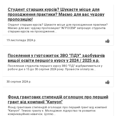
Студент старших курсів? Шукаєте місце для
проходження практики? Маємо для вас чудову
пропозицію!
Студент старших курсів? Шукаєте місце для проходження практики?
Маємо для вас чудову пропозицію! "АГРОСЕМ" запрошує студентів
старших курсів на проходження...
19 листопада 2024 р.
Поселення у гуртожиток ЗВО "ПДУ" здобувачів
вищої освіти першого курсу у 2024 / 2025 н.р.
Поселення студентів першого курсу ЗВО "ПД" відбуватиметься у
робочі дні з 15 до 30 серпня 2024 року. Провести оплату за...
30 серпня 2024 р.
Фонд грантових стипендій оголошує про перший
грант від компанії "Kanyon"
Фонд грантових стипендій оголошує про перший грант від компанії
"Kanyon". Темою гранту є: Молодіжне лідерство та розвиток
комунікаційних навичок. Ціллю...