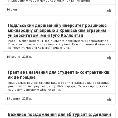
ініційованого Радою молодих вчених при Міністерстві...
16 січня
Подільський державний університет розширює
міжнародну співпрацю з Краківським аграрним
університетом імені Гуго Коллонтая
Робочі візити делегації Подільського державного університету до
Краківського аграрного університету імені Гуго Коллонтая (Uniwersytet
Rolniczy im. Hugona Kollataja) тривають та...
15 жовтня 2025 р.
Гранти на навчання для студентів-контрактників:
як це працює
Приймальна комісія Закладу вищої освіти "Подільський державний
університет" інформує вас, що у 2025 році уряд України продовжив
програму грантового фінансування...
13 серпня 2025 р.
Важливе повідомлення для абітурієнтів: дедлайн