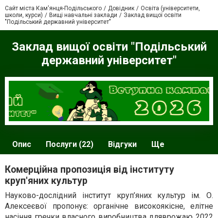
Сайт міста Кам'янця-Подільського
Довідник
Освіта (університети,
школи, курси)
Вищі навчальні заклади
Заклад вищої освіти
"Подільський державний університет"
Заклад вищої освіти "Подільський
державний університет"
Опис
Послуги (22)
Відгуки
Ще
Комерційна пропозиція від інституту
круп'яних культур
Науково-дослідний інститут круп’яних культур ім. О.
Алексеєвої пропонує: органічне високоякісне, елітне
насіння гречки власного виробництва дляврожаю 2022