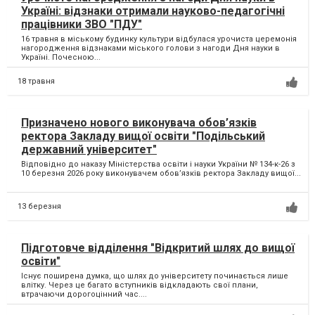
Україні: відзнаки отримали науково-педагогічні
працівники ЗВО "ПДУ"
16 травня в міському будинку культури відбулася урочиста церемонія
нагородження відзнаками міського голови з нагоди Дня науки в
Україні. Почесною...
18 травня
Призначено нового виконувача обов’язків
ректора Закладу вищої освіти "Подільський
державний університет"
Відповідно до наказу Міністерства освіти і науки України № 134-к-26 з
10 березня 2026 року виконувачем обов’язків ректора Закладу вищої...
13 березня
Підготовче відділення "Відкритий шлях до вищої
освіти"
Існує поширена думка, що шлях до університету починається лише
влітку. Через це багато вступників відкладають свої плани,
втрачаючи дорогоцінний час....