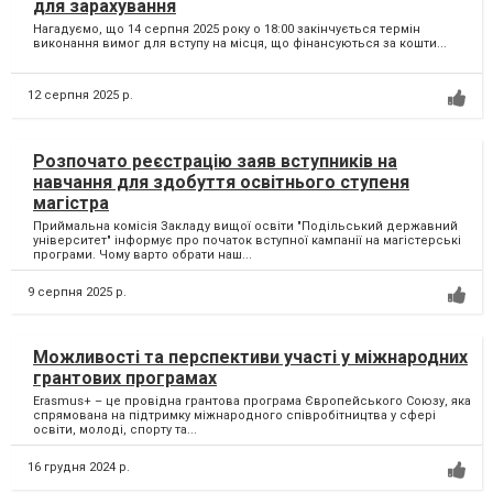
для зарахування
Нагадуємо, що 14 серпня 2025 року о 18:00 закінчується термін
виконання вимог для вступу на місця, що фінансуються за кошти...
12 серпня 2025 р.
Розпочато реєстрацію заяв вступників на
навчання для здобуття освітнього ступеня
магістра
Приймальна комісія Закладу вищої освіти "Подільський державний
університет" інформує про початок вступної кампанії на магістерські
програми. Чому варто обрати наш...
9 серпня 2025 р.
Можливості та перспективи участі у міжнародних
грантових програмах
Erasmus+ – це провідна грантова програма Європейського Союзу, яка
спрямована на підтримку міжнародного співробітництва у сфері
освіти, молоді, спорту та...
16 грудня 2024 р.