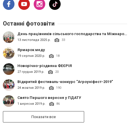
Останні фотозвіти
День працівників сільського господарства та Міжнародний день студента у ЗВО "Подільський державний університет"
13 листопада 2025 р.
33
Ярмарок меду
19 серпня 2020 р.
18
Новорічно-різдвяна ФЕЄРІЯ
27 грудня 2019 р.
20
Відкритий фестиваль-конкурс "Агроуніфест-2019"
24 жовтня 2019 р.
190
Свято Першого вересня у ПДАТУ
1 вересня 2019 р.
86
Показати все